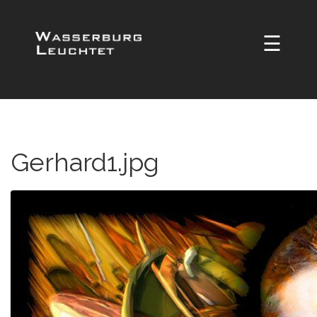
☰
Gerhard1.jpg