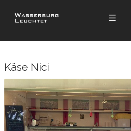
☰
Käse Nici