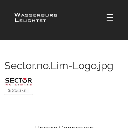
☰
Sector.no.Lim-Logo.jpg
Z
Größe: 3KB
e
i
g
e
B
i
l