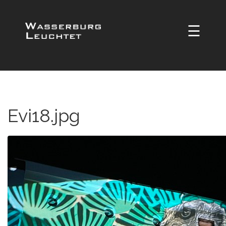
☰
Evi18.jpg